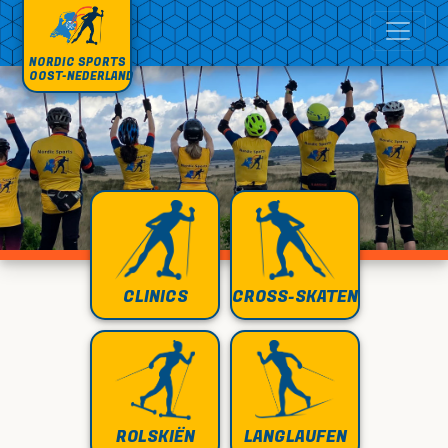
NORDIC SPORTS
OOST-NEDERLAND
CLINICS
CROSS-SKATEN
ROLSKIËN
LANGLAUFEN