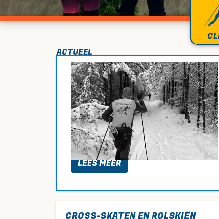
CL
ACTUEEL
ALT:
 MARATHON
zorgde bij veel
ing van het
ep
 de ambitie
LEES MEER
CROSS-SKATEN EN ROLSKIËN